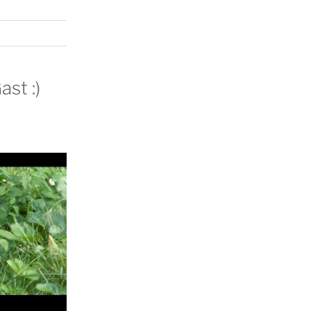
st :)