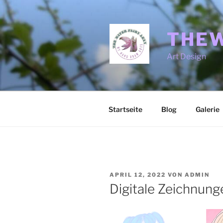
Zum
Inhalt
springen
THEW
Art Design
Startseite
Blog
Galerie
VERÖFFENTLICHT
APRIL 12, 2022
VON
ADMIN
AM
Digitale Zeichnung