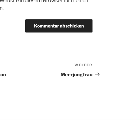
Website in diesem Browser für meinen
n.
WEITER
Nächster
Beitrag
von
Meerjungfrau