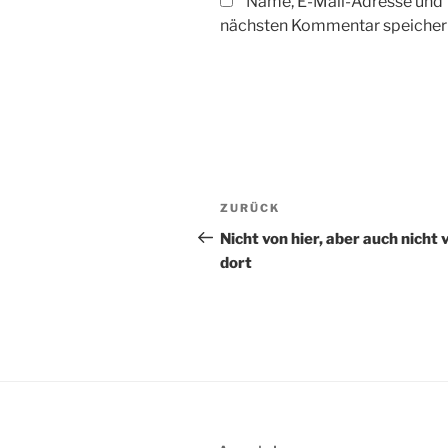
Name, E-Mail-Adresse und 
nächsten Kommentar speicher
Beitragsnavigation
Vorheriger
ZURÜCK
Beitrag
Nicht von hier, aber auch nicht 
dort