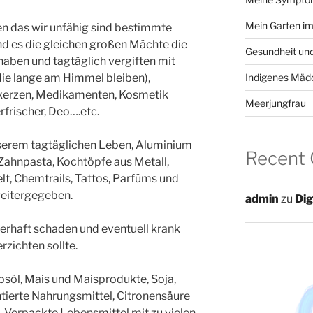
Mein Garten im
n das wir unfähig sind bestimmte
ind es die gleichen großen Mächte die
Gesundheit und
aben und tagtäglich vergiften mit
die lange am Himmel bleiben),
Indigenes Mäd
kerzen, Medikamenten, Kosmetik
Meerjungfrau
rfrischer, Deo….etc.
serem tagtäglichen Leben, Aluminium
Recent
 Zahnpasta, Kochtöpfe aus Metall,
t, Chemtrails, Tattos, Parfüms und
weitergegeben.
admin
zu
Dig
erhaft schaden und eventuell krank
zichten sollte.
apsöl, Mais und Maisprodukte, Soja,
tierte Nahrungsmittel, Citronensäure
 Verpackte Lebensmittel mit zu vielen