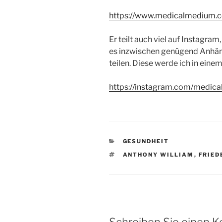
https://www.medicalmedium.
Er teilt auch viel auf Instagram,
es inzwischen genügend Anhäng
teilen. Diese werde ich in eine
https://instagram.com/med
KATEGORIEN
GESUNDHEIT
SCHLAGWÖRTER
ANTHONY WILLIAM
,
FRIED
Schreiben Sie einen 