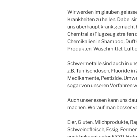
Wir werden im glauben gelasse
Krankheiten zu heilen. Dabei s
uns überhaupt krank gemacht h
Chemtrails (Flugzeug streifen 
Chemikalien in Shampoo, Duft
Produkten, Waschmittel, Luft e
Schwermetalle sind auch in un
z.B. Tunfischdosen, Fluoride in
Medikamente, Pestizide, Umwel
sogar von unseren Vorfahren 
Auch unser essen kann uns dau
machen. Worauf man besser ver
Eier, Gluten, Milchprodukte, R
Schweinefleisch, Essig, Fermen
auch bekannt unter E330, Hefe,