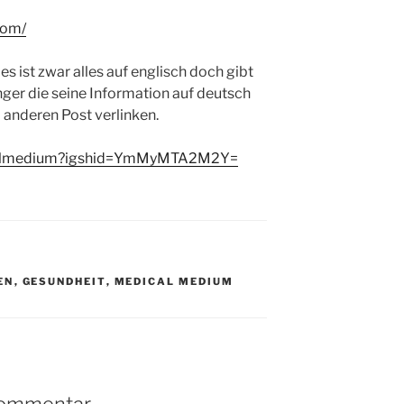
com/
 es ist zwar alles auf englisch doch gibt
er die seine Information auf deutsch
m anderen Post verlinken.
icalmedium?igshid=YmMyMTA2M2Y=
EN
,
GESUNDHEIT
,
MEDICAL MEDIUM
Kommentar