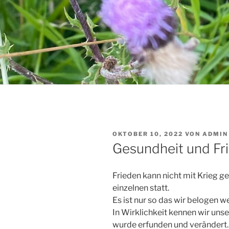
VERÖFFENTLICHT
OKTOBER 10, 2022
VON
ADMIN
AM
Gesundheit und Fr
Frieden kann nicht mit Krieg g
einzelnen statt.
Es ist nur so das wir belogen w
In Wirklichkeit kennen wir unse
wurde erfunden und verändert.