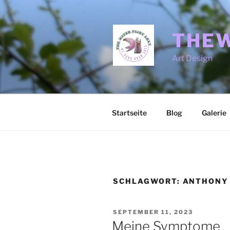
Zum
Inhalt
springen
THEW
Art Design
Startseite
Blog
Galerie
SCHLAGWORT:
ANTHONY
VERÖFFENTLICHT
SEPTEMBER 11, 2023
AM
Meine Symptome