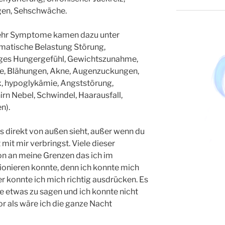
gen, Sehschwäche.
mehr Symptome kamen dazu unter
matische Belastung Störung,
ges Hungergefühl, Gewichtszunahme,
se, Blähungen, Akne, Augenzuckungen,
, hypoglykämie, Angststörung,
rn Nebel, Schwindel, Haarausfall,
n).
 direkt von außen sieht, außer wenn du
 mit mir verbringst. Viele dieser
 an meine Grenzen das ich im
tionieren konnte, denn ich konnte mich
r konnte ich mich richtig ausdrücken. Es
e etwas zu sagen und ich konnte nicht
or als wäre ich die ganze Nacht