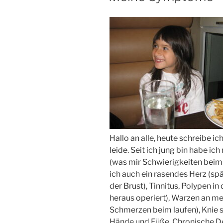
Hallo an alle, heute schreibe 
leide. Seit ich jung bin habe 
(was mir Schwierigkeiten beim 
ich auch ein rasendes Herz (spä
der Brust), Tinnitus, Polypen i
heraus operiert), Warzen an me
Schmerzen beim laufen), Knie 
Hände und Füße, Chronische De