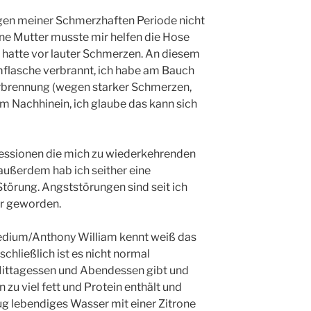
gen meiner Schmerzhaften Periode nicht
ine Mutter musste mir helfen die Hose
ft hatte vor lauter Schmerzen. An diesem
mflasche verbrannt, ich habe am Bauch
rbrennung (wegen starker Schmerzen,
im Nachhinein, ich glaube das kann sich
epressionen die mich zu wiederkehrenden
ußerdem hab ich seither eine
törung. Angststörungen sind seit ich
er geworden.
edium/Anthony William kennt weiß das
schließlich ist es nicht normal
 Mittagessen und Abendessen gibt und
 zu viel fett und Protein enthält und
ug lebendiges Wasser mit einer Zitrone