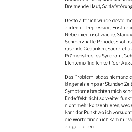
Brennende Haut, Schlafstörun
Desto älter ich wurde desto 
anderem Depression, Posttrau
Nebennierenschwäche, Ständi
Schmerzhafte Periode, Skolio
rasende Gedanken, Säurereflux
Prämenstruelles Syndrom, Gehi
Lichtempfindlichkeit (der Auge
Das Problem ist das niemand es
länger als ein paar Stunden Zeit
Symptome brachten mich schon
Endeffekt nicht so weiter funk
nicht mehr konzentrieren, wede
kam der Punkt wo ich versucht
die Worte finden ich kam mir v
aufgeblieben.