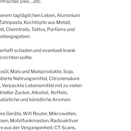
rfrischer, Deo….etc.
serem tagtäglichen Leben, Aluminium
 Zahnpasta, Kochtöpfe aus Metall,
t, Chemtrails, Tattos, Parfüms und
weitergegeben.
erhaft schaden und eventuell krank
zichten sollte.
apsöl, Mais und Maisprodukte, Soja,
tierte Nahrungsmittel, Citronensäure
 Verpackte Lebensmittel mit zu vielen
rieller Zucker, Alkohol, Koffein,
atürliche und künstliche Aromen.
e Geräte, Wifi Router, Mikrowellen,
isen, Mobilfunkmasten, Radioaktiver
e aus der Vergangenheit, CT-Scans,