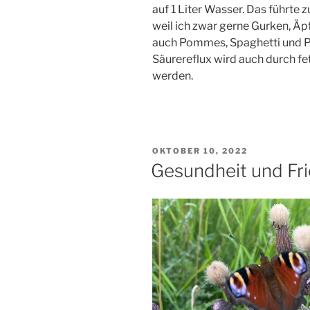
auf 1 Liter Wasser. Das führt
weil ich zwar gerne Gurken, Äp
auch Pommes, Spaghetti und Pi
Säurereflux wird auch durch fe
werden.
VERÖFFENTLICHT
OKTOBER 10, 2022
AM
Gesundheit und Fr