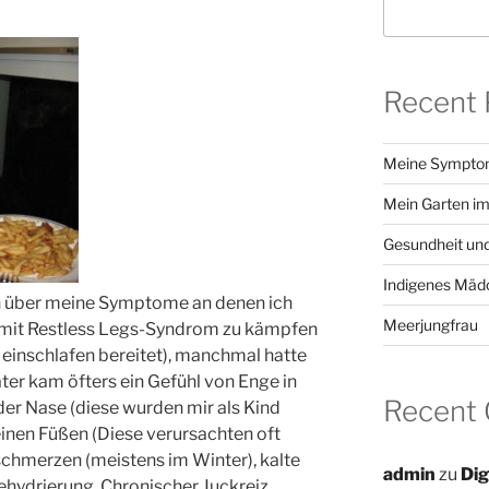
Recent 
Meine Sympt
Mein Garten im
Gesundheit und
Indigenes Mäd
ich über meine Symptome an denen ich
Meerjungfrau
ich mit Restless Legs-Syndrom zu kämpfen
einschlafen bereitet), manchmal hatte
ter kam öfters ein Gefühl von Enge in
Recent
n der Nase (diese wurden mir als Kind
inen Füßen (Diese verursachten oft
schmerzen (meistens im Winter), kalte
admin
zu
Dig
hydrierung, Chronischer Juckreiz,