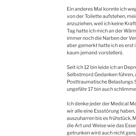
Ein anderes Mal konnte ich we
von der Toilette aufstehen, me
anzuziehen, weil ich keine Kra
Tag hatte ich mich an der Wär
immer noch die Narben der Ve
aber gemerkt hatte ich es erst 
kaum jemand vorstellen).
Seit ich 12 bin leide ich an D
Selbstmord Gedanken führen, a
Posttraumatische Belastungs S
ungefähr 17 bin auch schlimm
Ich denke jeder der Medical M
wir alle eine Essstörung haben, 
auszuharren bis es frühstück,
die Art und Weise wie das Essen
getrunken wird auch nicht gen