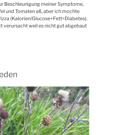
e zur Beschleunigung meiner Symptome,
fel und Tomaten aß, aber ich mochte
zza (Kalorien/Glucose+Fett=Diabetes).
tt verursacht weil es nicht gut abgebaut
ieden