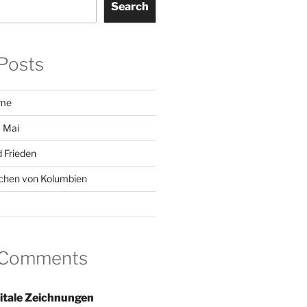
Search
Posts
ome
 Mai
 Frieden
chen von Kolumbien
 Comments
itale Zeichnungen