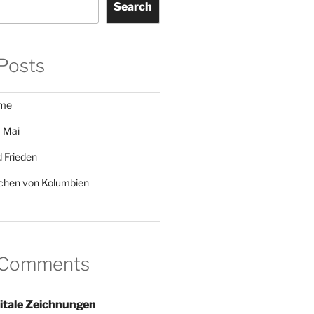
Search
Posts
ome
 Mai
 Frieden
chen von Kolumbien
 Comments
itale Zeichnungen