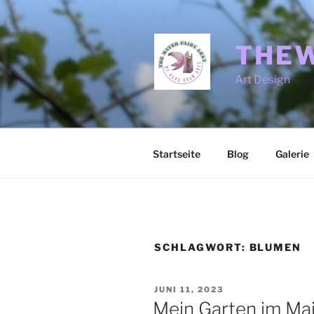
Zum
Inhalt
springen
THEW
Art Design
Startseite
Blog
Galerie
SCHLAGWORT:
BLUMEN
VERÖFFENTLICHT
JUNI 11, 2023
AM
Mein Garten im Ma