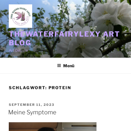
Zum
Inhalt
springen
THEWATERFAIRYLEXY ART
BLOG
Art Design
Menü
SCHLAGWORT:
PROTEIN
VERÖFFENTLICHT
SEPTEMBER 11, 2023
AM
Meine Symptome